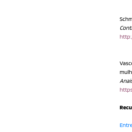
Schmi
Contr
http:
Vasco
mulhe
Anais
https
Recu
Entre