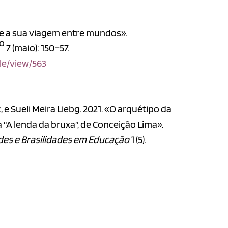
a e a sua viagem entre mundos».
o
7 (maio): 150–57.
cle/view/563
 e Sueli Meira Liebg. 2021. «O arquétipo da
“A lenda da bruxa”, de Conceição Lima».
ades e Brasilidades em Educação
1 (5).