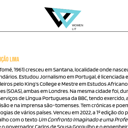
IÇÃO LIMA
Tomé, 1961) cresceu em Santana, localidade onde nasceu
ndários. Estudou Jornalismo em Portugal, é licenciad
leiros pelo King’s College e Mestre em Estudos Africano
es (SOAS), ambas em Londres. Na mesma cidade foi, dura
erviços de Língua Portuguesa da BBC, tendo exercido, a
visão e na imprensa são-tomenses. Tem crónicas e poema
ogias de vários países. Venceu em 2022, a 1º edição do 
alho com o texto
Um Confronto Imaginado e uma Profe
e o governador Carlos de Sousa Gorgulho e o engenheir