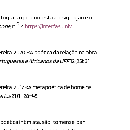
artografia que contesta a resignação e o
o
phone
, n.
2.
https://interfas.univ-
eira. 2020. «A poética da relação na obra
ortugueses e Africanos da UFF
12 (25): 31–
ereira. 2017. «A metapoética de home na
ários
21 (1): 28–45.
z poética intimista, são-tomense, pan-