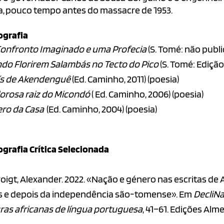
a, pouco tempo antes do massacre de 1953.
ografia
onfronto Imaginado e uma Profecia
(S. Tomé: não publi
do Florirem Salambás no Tecto do Pico
(S. Tomé: Edição
ís de Akendenguê
(Ed. Caminho, 2011) (poesia)
lorosa raiz do Micondó
( Ed. Caminho, 2006) (poesia)
ero da Casa
(Ed. Caminho, 2004) (poesia)
ografia Crítica Selecionada
oigt, Alexander. 2022. «Nação e género nas escritas de 
s e depois da independência são-tomense». Em
DecliNa
uras africanas de língua portuguesa
, 41–61. Edições Alm