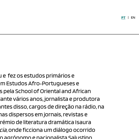
PT
|
EN
 e fez os estudos primários e
a em Estudos Afro‐Portugueses e
s pela School of Oriental and African
nte vários anos, jornalista e produtora
ntes disso, cargos de direção na rádio, na
s dispersos em jornais, revistas e
prémio de literatura dramática Isaura
cia
, onde ficciona um diálogo ocorrido
o agrónomo e nacionalista Salustino