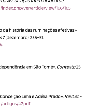
 da Associação Internacional de
g/index.php/ver/article/view/166/165
o da história das ruminações afetivas».
as
7 (dezembro): 235–51.
64
independência em São Tomé».
Contexto
25:
e Conceição Lima e Adélia Prado».
RevLet -
r/artigos/47.pdf