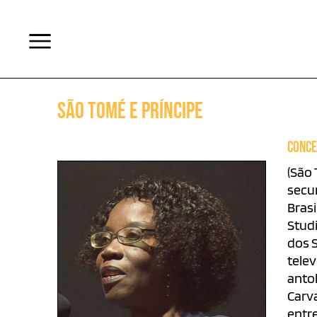
São Tomé e Príncipe
CONCE
(São 
secu
Brasi
Studi
dos S
tele
antol
Carv
entr