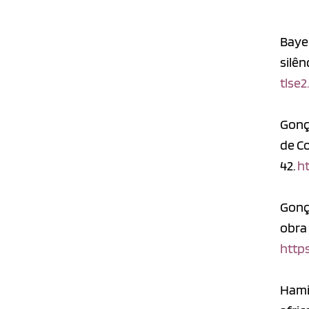
Bayer
silên
tlse2
Gonça
de C
42.
ht
Gonça
obra
https
Hamil