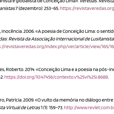
anista e globalista de Conceição Lima».
Veredas: Revista
anistas
7 (dezembro): 253–65.
https://revistaveredas.or
 Inocência. 2006. «A poesia de Conceição Lima: o sentid
as: Revista da Associação Internacional de Lusitanist
://revistaveredas.org/index.php/ver/article/view/165/1
es, Roberto. 2014. «Conceição Lima e a poesia na pós-
42.
https://doi.org/10.47456/contexto.v%25vi%25i.8688
.
ro, Patrícia. 2009. «O vulto da memória no diálogo entr
ta Virtual de Letras
1 (1): 159–73.
http://www.revlet.com.b