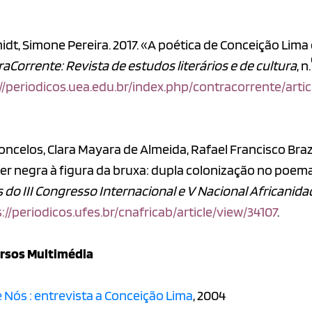
dt, Simone Pereira. 2017. «A poética de Conceição Lim
aCorrente: Revista de estudos literários e de cultura
, n.
//periodicos.uea.edu.br/index.php/contracorrente/arti
ncelos, Clara Mayara de Almeida, Rafael Francisco Braz,
r negra à figura da bruxa: dupla colonização no poema 
 do III Congresso Internacional e V Nacional Africanid
://periodicos.ufes.br/cnafricab/article/view/34107
.
rsos Multimédia
 Nós : entrevista a Conceição Lima
, 2004