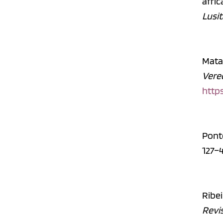
afric
Lusit
Mata,
Vered
https
Pont
127–
Ribei
Revis