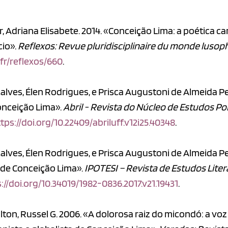
, Adriana Elisabete. 2014. «Conceição Lima: a poética c
cio».
Reflexos: Revue pluridisciplinaire du monde luso
.fr/reflexos/660
.
lves, Élen Rodrigues, e Prisca Augustoni de Almeida Per
onceição Lima».
Abril - Revista do Núcleo de Estudos P
tps://doi.org/10.22409/abriluff.v12i25.40348
.
lves, Élen Rodrigues, e Prisca Augustoni de Almeida P
 de Conceição Lima».
IPOTESI – Revista de Estudos Liter
://doi.org/10.34019/1982-0836.2017.v21.19431
.
ton, Russel G. 2006. «A dolorosa raiz do micondó: a vo