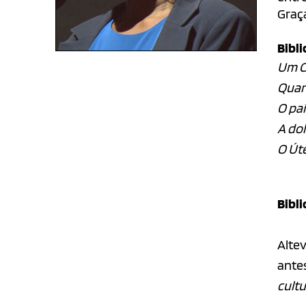
Graç
Bibli
Um C
Quan
O pa
A do
O Út
Bibli
Altev
ante
cult