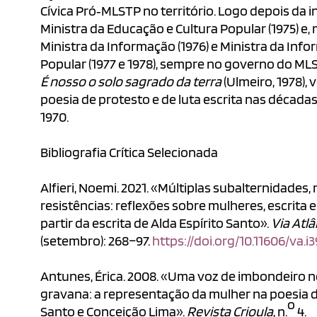
Cívica Pró‐MLSTP no território. Logo depois da 
Ministra da Educação e Cultura Popular (1975) e
Ministra da Informação (1976) e Ministra da Info
Popular (1977 e 1978), sempre no governo do MLS
É nosso o solo sagrado da terra
(Ulmeiro, 1978),
poesia de protesto e de luta escrita nas décadas
1970.
Bibliografia Crítica Selecionada
Alfieri, Noemi. 2021. «Múltiplas subalternidades, 
resistências: reflexões sobre mulheres, escrita e
partir da escrita de Alda Espírito Santo».
Via Atlâ
(setembro): 268–97.
https://doi.org/10.11606/va.i3
Antunes, Érica. 2008. «Uma voz de imbondeiro no
gravana: a representação da mulher na poesia d
o
Santo e Conceição Lima».
Revista Crioula
, n.
4.