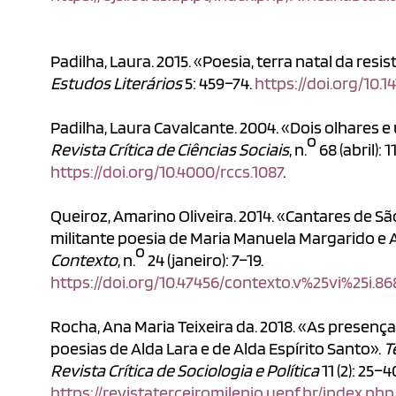
Padilha, Laura. 2015. «Poesia, terra natal da resis
Estudos Literários
5: 459–74.
https://doi.org/10.
Padilha, Laura Cavalcante. 2004. «Dois olhares e
o
Revista Crítica de Ciências Sociais
, n.
68 (abril): 1
https://doi.org/10.4000/rccs.1087
.
Queiroz, Amarino Oliveira. 2014. «Cantares de Sã
militante poesia de Maria Manuela Margarido e A
o
Contexto
, n.
24 (janeiro): 7–19.
https://doi.org/10.47456/contexto.v%25vi%25i.86
Rocha, Ana Maria Teixeira da. 2018. «As presenç
poesias de Alda Lara e de Alda Espírito Santo».
T
Revista Crítica de Sociologia e Política
11 (2): 25–4
https://revistaterceiromilenio.uenf.br/index.php