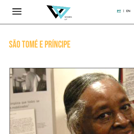
PT
|
EN
São Tomé e Príncipe