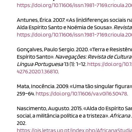
https://doi.org/10.11606/issn.1981-7169.crioula.2
Antunes, Érica. 2007. «As (in)diferenças sociais 
Alda Espírito Santo e Noémia de Sousa».
Revista
https://doi.org/10.11606/issn.1981-7169.crioula.2
Gonçalves, Paulo Sergio. 2020. «Terra e Resistên
Espírito Santo».
Navegações: Revista de Cultura 
Língua Portuguesa
13 (1): 1–12.
https://doi.org/10.
4276.2020.1.36810
.
Mata, Inocência. 2009. «Uma tão singular figura»
259–64.
https://doi.org/10.11606/va.v0i16.50478
.
Nascimento, Augusto. 2015. «Alda do Espírito San
social, a militância política e a tristeza».
Africana 
202.
https://ojs.letras.up.pt/index.php/AfricanaStudi