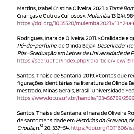
Martins, Izabel Cristina Oliveira. 2021. «
Tomé Bo
Crianças e Outros Curiosos».
Mulemba
13 (24): 98
https://doi.org/10.35520/mulemba.2021.v13n24a4
Rodrigues, Inara de Oliveira. 2011. «Oralidade e 
Pé-de-perfume
, de Olinda Beja».
Desenredo: Re
Pós-Graduação em Letras da Universidade de 
https://seer.upf.br/index.php/rd/article/view/191
Santos, Thaíse de Santana. 2019. «Contos que re
figurações identitárias na literatura de Olinda B
mestrado, Minas Gerais, Brasil: Universidade Fed
https://www.locus.ufv.br/handle/123456789/259
Santos, Thaíse de Santana, e Inara de Oliveira R
de santomensidade em
Histórias da Gravana
, d
o
Crioula
, n.
20: 337–54.
https://doi.org/10.11606/is