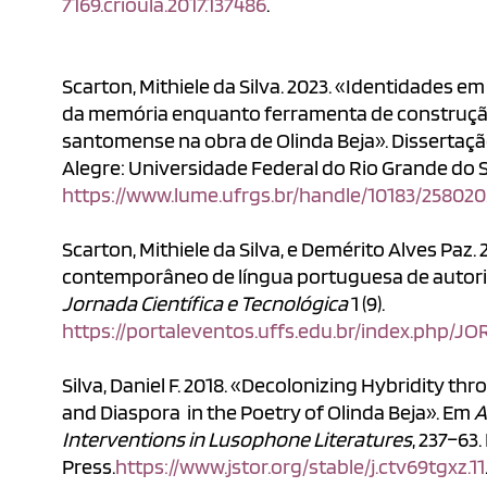
7169.crioula.2017.137486
.
Scarton, Mithiele da Silva. 2023. «Identidades 
da memória enquanto ferramenta de construção
santomense na obra de Olinda Beja». Dissertaç
Alegre: Universidade Federal do Rio Grande do S
https://www.lume.ufrgs.br/handle/10183/258020
Scarton, Mithiele da Silva, e Demérito Alves Paz.
contemporâneo de língua portuguesa de autori
Jornada Científica e Tecnológica
1 (9).
https://portaleventos.uffs.edu.br/index.php/JO
Silva, Daniel F. 2018. «Decolonizing Hybridity th
and Diaspora in the Poetry of Olinda Beja». Em
A
Interventions in Lusophone Literatures
, 237–63
Press.
https://www.jstor.org/stable/j.ctv69tgxz.11