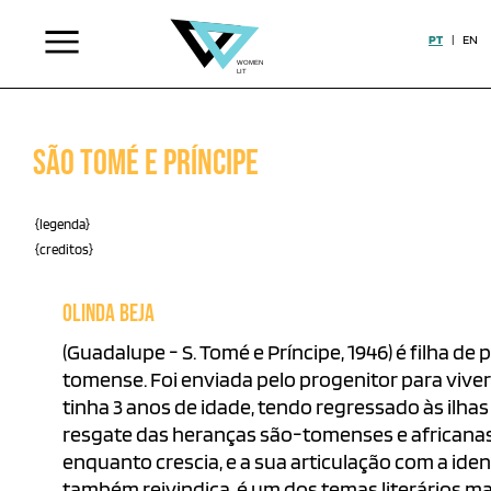
PT
|
EN
São Tomé e Príncipe
{legenda}
{creditos}
OLINDA BEJA
(Guadalupe - S. Tomé e Príncipe, 1946) é filha de
tomense. Foi enviada pelo progenitor para viv
tinha 3 anos de idade, tendo regressado às ilha
resgate das heranças são-tomenses e africana
enquanto crescia, e a sua articulação com a id
também reivindica, é um dos temas literários ma