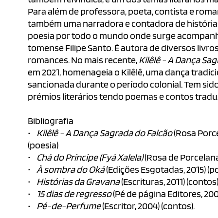
Para além de professora, poeta, contista e roman
também uma narradora e contadora de histórias.
poesia por todo o mundo onde surge acompanh
tomense Filipe Santo. É autora de diversos livro
romances. No mais recente,
Kilêlê - A Dança Sa
em 2021, homenageia o Kilêlê, uma dança tradici
sancionada durante o período colonial. Tem sid
prémios literários tendo poemas e contos tradu
Bibliografia
•
Kilêlê - A Dança Sagrada do Falcão
(Rosa Porce
(poesia)
•
Chá do Príncipe (Fyá Xalela)
(Rosa de Porcelana 
•
À sombra do Oká
(Edições Esgotadas, 2015) (p
•
Histórias da Gravana
(Escrituras, 2011) (contos
•
15 dias de regresso
(Pé de página Editores, 200
•
Pé-de-Perfume
(Escritor, 2004) (contos).