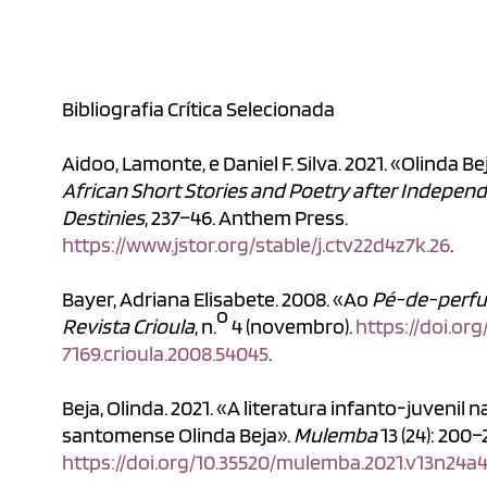
Bibliografia Crítica Selecionada
Aidoo, Lamonte, e Daniel F. Silva. 2021. «Olinda B
African Short Stories and Poetry after Independ
Destinies
, 237–46. Anthem Press.
https://www.jstor.org/stable/j.ctv22d4z7k.26
.
Bayer, Adriana Elisabete. 2008. «Ao
Pé-de-perf
o
Revista Crioula
, n.
4 (novembro).
https://doi.org
7169.crioula.2008.54045
.
Beja, Olinda. 2021. «A literatura infanto-juvenil 
santomense Olinda Beja».
Mulemba
13 (24): 200–
https://doi.org/10.35520/mulemba.2021.v13n24a