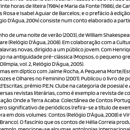
nte horas de liteira (1984) e Maria da Fonte (1986), de 
Rosa e Isabel Aguiar de Barcelos; e o prefácio à ediçã
gio D’Água, 2004) consiste num conto elaborado a parti
ho de uma noite de verão (2003), de William Shakespeare
re (Relógio D’Água, 2008). Em colaboração com a Cultu
alavras novas, dirigido a um público jovem. Com Henriqu
 na antiguidade pré-clássica (Mopsos, o pequeno grego 
ímpia, vol. 2, Relógio D’Água, 2005).
mas em díptico com Jaime Rocha, A Pequena Morte/Esse 
s e Olhares no Feminino (2001). Publicou o livro de poes
'Escritas; prémio P.E.N. Clube na categoria de poesia) e
sas revistas literárias, como é exemplo a revista de con
icação Onde a Terra Acaba: Colectânea de Contos Port
 significativo de periódicos (refira-se a título de exem
ora em dois volumes: Contos (Relógio D’Água, 2008) e Vi
Branco). O fascínio que os contos de Hélia Correia pro
exemplo, mencione-se algumas antologias internacionais