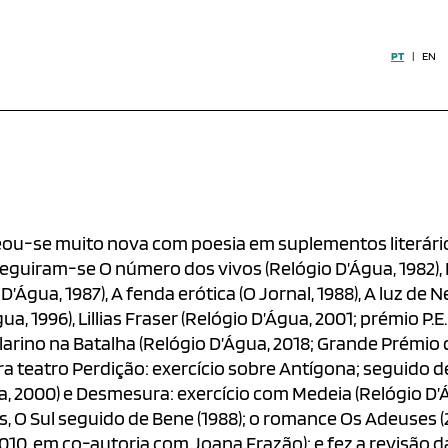
PT
|
EN
treou-se muito nova com poesia em suplementos literár
Seguiram-se O número dos vivos (Relógio D’Água, 1982), M
’Água, 1987), A fenda erótica (O Jornal, 1988), A luz de 
gua, 1996), Lillias Fraser (Relógio D’Água, 2001; prémio P.
ilarino na Batalha (Relógio D’Água, 2018; Grande Prém
a teatro Perdição: exercício sobre Antígona; seguido de 
a, 2000) e Desmesura: exercício com Medeia (Relógio D’
, O Sul seguido de Bene (1988); o romance Os Adeuses (2
10, em co-autoria com Joana Frazão); e fez a revisão d