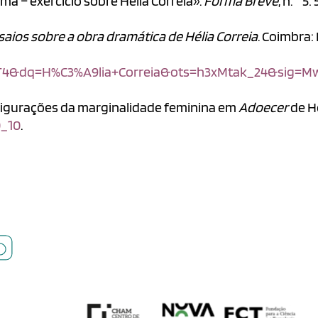
ima – exercício sobre Hélia Correia».
Forma Breve
, n.
5: 
saios sobre a obra dramática de Hélia Correia
. Coimbra:
&dq=H%C3%A9lia+Correia&ots=h3xMtak_24&sig=Mw
: figurações da marginalidade feminina em
Adoecer
de Hé
0_10
.