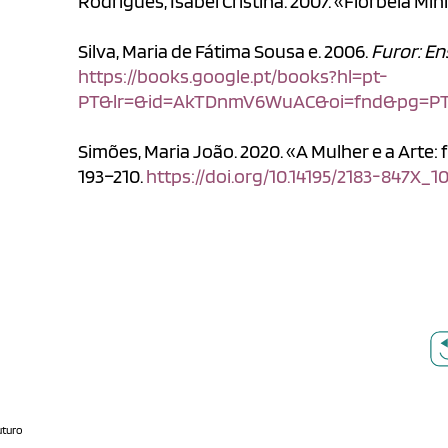
Rodrigues, Isabel Cristina. 2007. «Florbela Mín
Silva, Maria de Fátima Sousa e. 2006.
Furor: En
https://books.google.pt/books?hl=pt-
PT&lr=&id=AkTDnmV6WuAC&oi=fnd&pg=PT4
Simões, Maria João. 2020. «A Mulher e a Arte
193–210.
https://doi.org/10.14195/2183-847X_1
uturo