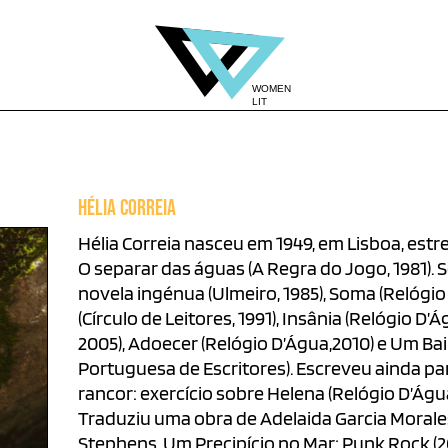
HÉLIA CORREIA
Hélia Correia nasceu em 1949, em Lisboa, es
O separar das águas (A Regra do Jogo, 1981). 
novela ingénua (Ulmeiro, 1985), Soma (Relógio D
(Círculo de Leitores, 1991), Insânia (Relógio D’Á
2005), Adoecer (Relógio D’Água,2010) e Um Ba
Portuguesa de Escritores). Escreveu ainda par
rancor: exercício sobre Helena (Relógio D’Águ
Traduziu uma obra de Adelaida Garcia Morales
Stephens, Um Precipício no Mar; Punk Rock (20