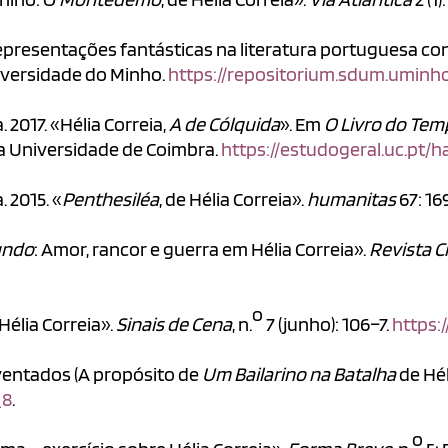
presentações fantásticas na literatura portuguesa con
iversidade do Minho.
https://repositorium.sdum.uminho
 2017. «Hélia Correia,
A de Cólquida
». Em
O Livro do Temp
a Universidade de Coimbra.
https://estudogeral.uc.pt/
. 2015. «
Penthesiléa
, de Hélia Correia».
humanitas
67: 16
undo
: Amor, rancor e guerra em Hélia Correia».
Revista Cr
o
Hélia Correia».
Sinais de Cena
, n.
7 (junho): 106–7.
https:/
ventados (A propósito de
Um Bailarino na Batalha
de Hél
_8
.
o