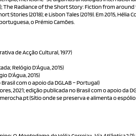
8); The Radiance of the Short Story: Fiction from around
t Stories (2018); e Lisbon Tales (2019). Em 2015, Hélia
a portuguesa, o Prémio Camões.
tiva de Acção Cultural, 1977)
ada; Relógio D’Água, 2015)
io D’Água, 2015)
o Brasil com o apoio da DGLAB – Portugal)
res, 2021; edição publicada no Brasil com o apoio da D
ocha.pt (Sítio onde se preserva e alimenta o espólio li
inino: O
Montedemo
, de Hélia Correia».
Via Atlântica
2 (1)