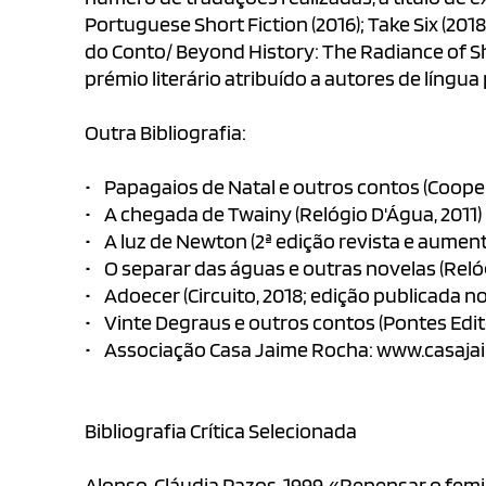
Portuguese Short Fiction (2016); Take Six (201
do Conto/ Beyond History: The Radiance of Shor
prémio literário atribuído a autores de língu
Outra Bibliografia:
• Papagaios de Natal e outros contos (Coopera
• A chegada de Twainy (Relógio D'Água, 2011)
• A luz de Newton (2ª edição revista e aument
• O separar das águas e outras novelas (Relóg
• Adoecer (Circuito, 2018; edição publicada n
• Vinte Degraus e outros contos (Pontes Edito
• Associação Casa Jaime Rocha: www.casajaimer
Bibliografia Crítica Selecionada
Alonso, Cláudia Pazos. 1999. «Repensar o fem