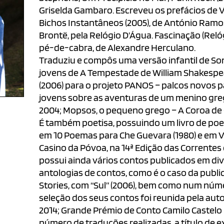
Griselda Gambaro. Escreveu os prefácios de Vi
Bichos Instantâneos (2005), de António Ramos 
Brontë, pela Relógio D’Água. Fascinação (Reló
pé-de-cabra, de Alexandre Herculano.
Traduziu e compôs uma versão infantil de Son
jovens de A Tempestade de William Shakespea
(2006) para o projeto PANOS – palcos novos p
jovens sobre as aventuras de um menino grego
2004; Mopsos, o pequeno grego – A Coroa de Ol
É também poetisa, possuindo um livro de poe
em 10 Poemas para Che Guevara (1980) e em Voze
Casino da Póvoa, na 14ª Edição das Correntes d
possui ainda vários contos publicados em diver
antologias de contos, como é o caso da publ
Stories, com “Sul” (2006), bem como num número
seleção dos seus contos foi reunida pela aut
2014; Grande Prémio de Conto Camilo Castelo 
número de traduções realizadas, a título de 