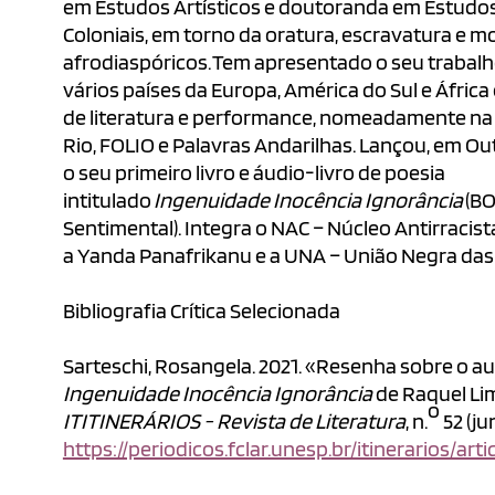
em Estudos Artísticos e doutoranda em Estudo
Coloniais, em torno da oratura, escravatura e 
afrodiaspóricos. Tem apresentado o seu trabal
vários países da Europa, América do Sul e Áfric
de literatura e performance, nomeadamente na 
Rio, FOLIO e Palavras Andarilhas. Lançou, em Ou
o seu primeiro livro e áudio-livro de poesia
intitulado
Ingenuidade Inocência Ignorância
(BO
Sentimental). Integra o NAC – Núcleo Antirracist
a Yanda Panafrikanu e a UNA – União Negra das
Bibliografia Crítica Selecionada
Sarteschi, Rosangela. 2021. «Resenha sobre o au
Ingenuidade Inocência Ignorância
de Raquel Li
o
ITITINERÁRIOS - Revista de Literatura
, n.
52 (ju
https://periodicos.fclar.unesp.br/itinerarios/art