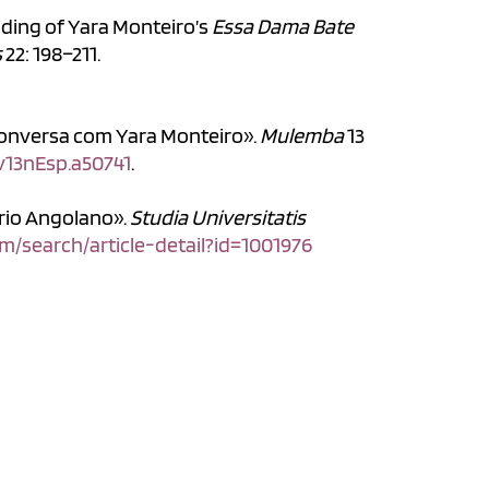
eading of Yara Monteiro’s
Essa Dama Bate
s
22: 198–211.
«Conversa com Yara Monteiro».
Mulemba
13
.v13nEsp.a50741
.
rio Angolano».
Studia Universitatis
m/search/article-detail?id=1001976