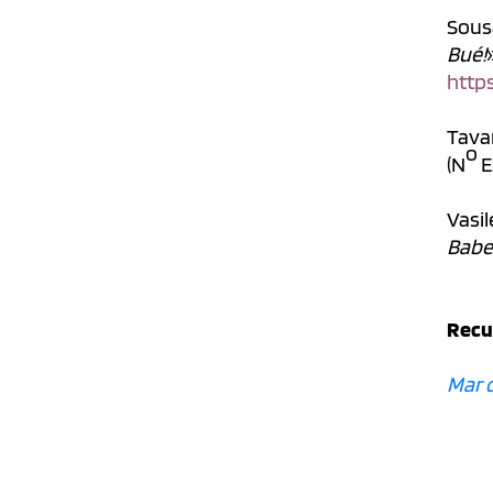
Sousa
Bué!
http
Tava
o
(N
E
Vasil
Babes
Recu
Mar 