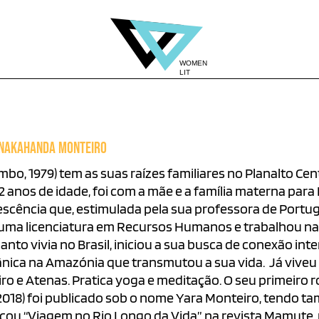
 NAKAHANDA MONTEIRO
bo, 1979) tem as suas raízes familiares no Planalto Cen
 anos de idade, foi com a mãe e a família materna para
escência que, estimulada pela sua professora de Portu
uma licenciatura em Recursos Humanos e trabalhou na 
nto vivia no Brasil, iniciou a sua busca de conexão in
nica na Amazónia que transmutou a sua vida. Já viveu
ro e Atenas. Pratica yoga e meditação. O seu primeiro
 2018) foi publicado sob o nome Yara Monteiro, tendo 
cou “Viagem no Rio Longo da Vida”, na revista Mamute, nº