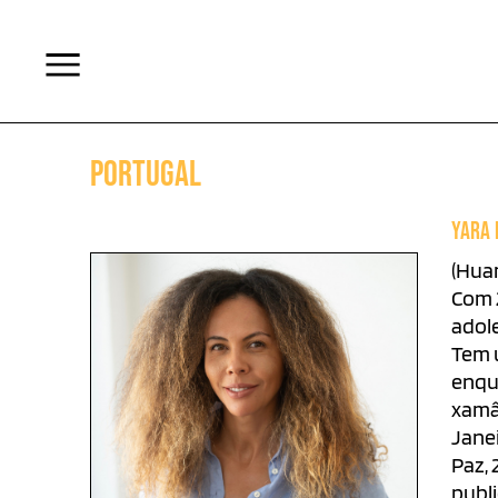
Portugal
YARA
(Huam
Com 2
adol
Tem 
enqua
xamâ
Janei
Paz,
publi