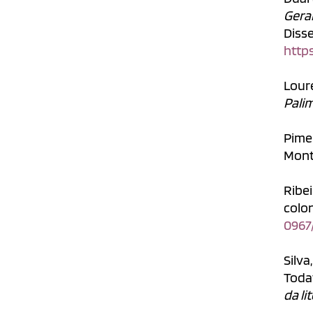
Gera
Diss
https
Lour
Pali
Pimen
Mont
Ribei
colon
0967
Silv
Toda
da l