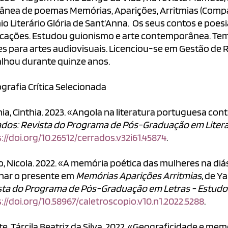
tânea de poemas Memórias, Aparições, Arritmias (Compan
io Literário Glória de Sant’Anna. Os seus contos e poe
icações. Estudou guionismo e arte contemporânea. Te
es para artes audiovisuais. Licenciou-se em Gestão d
alhou durante quinze anos.
ografia Crítica Selecionada
nia, Cinthia. 2023. «Angola na literatura portuguesa c
ados: Revista do Programa de Pós-Graduação em Liter
://doi.org/10.26512/cerrados.v32i61.45874
.
o, Nicola. 2022. «A memória poética das mulheres na di
inar o presente em
Memórias Aparições Arritmias
, de 
sta do Programa de Pós-Graduação em Letras - Estud
://doi.org/10.58967/caletroscopio.v10.n1.2022.5288
.
e, Tárcila Beatriz da Silva. 2022. «Geograficidade e m