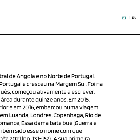
PT
|
EN
tral de Angola e no Norte de Portugal.
 Portugal e cresceu na Margem Sul. Foi na
guês, começou ativamente a escrever.
área durante quinze anos. Em 2015,
terior e em 2016, embarcou numa viagem
 em Luanda, Londres, Copenhaga, Rio de
 romance, Essa dama bate bué (Guerra e
também sido esse o nome com que
2, 2021 (pp. 131-157). A sua primeira