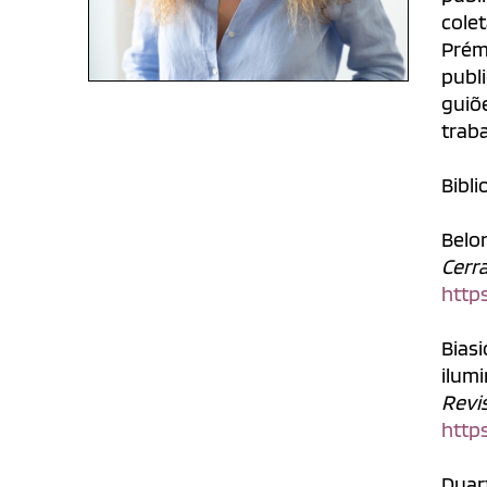
cole
Prém
publ
guiõ
trab
Bibli
Belo
Cerr
https
Biasi
ilum
Revi
https
Duart