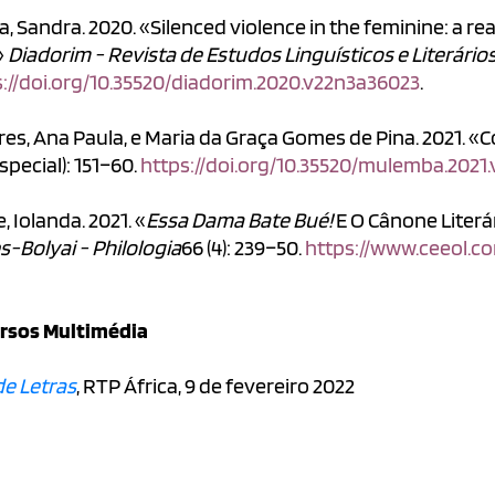
, Sandra. 2020. «Silenced violence in the feminine: a r
»
Diadorim - Revista de Estudos Linguísticos e Literário
s://doi.org/10.35520/diadorim.2020.v22n3a36023
.
res, Ana Paula, e Maria da Graça Gomes de Pina. 2021. 
special): 151–60.
https://doi.org/10.35520/mulemba.2021
e, Iolanda. 2021. «
Essa Dama Bate Bué!
E O Cânone Literá
-Bolyai - Philologia
66 (4): 239–50.
https://www.ceeol.co
rsos Multimédia
de Letras
, RTP África, 9 de fevereiro 2022