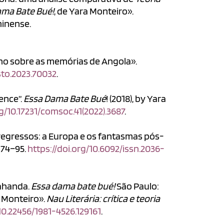
ama Bate Bué!
, de Yara Monteiro».
minense.
no sobre as memórias de Angola».
sto.2023.70032
.
ence”.
Essa Dama Bate Bué
! (2018), by Yara
rg/10.17231/comsoc.41(2022).3687
.
 regressos: a Europa e os fantasmas pós-
: 74–95.
https://doi.org/10.6092/issn.2036-
kahanda.
Essa dama bate bué!
São Paulo:
a Monteiro».
Nau Literária: crítica e teoria
/10.22456/1981-4526.129161
.