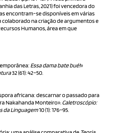
hia das Letras, 2021) foi vencedora do
sias encontram-se disponíveis em várias
m colaborado na criação de argumentos e
e Recursos Humanos, área em que
ontemporânea:
Essa dama bate bué!
»
atura
32 (61): 42–50.
áspora africana: descarnar o passado para
Yara Nakahanda Monteiro».
Caletroscópio:
os da Linguagem
10 (1): 176–95.
emória: uma análise comparativa de
Teoria