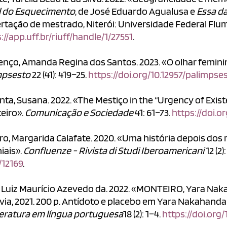
l do Esquecimento
, de José Eduardo Agualusa e
Essa d
ertação de mestrado, Niterói: Universidade Federal Flu
://app.uff.br/riuff/handle/1/27551
.
enço, Amanda Regina dos Santos. 2023. «O olhar femini
mpsesto
22 (41): 419–25.
https://doi.org/10.12957/palimpse
ta, Susana. 2022. «The Mestiço in the “Urgency of Exist
eiro».
Comunicação e Sociedade
41: 61–73.
https://doi.o
ro, Margarida Calafate. 2020. «Uma história depois dos
iais».
Confluenze - Rivista di Studi Iberoamericani
12 (2)
/12169
.
a, Luiz Maurício Azevedo da. 2022. «MONTEIRO, Yara Na
via, 2021. 200 p. Antídoto e placebo em Yara Nakahand
iteratura em língua portuguesa
18 (2): 1–4.
https://doi.org