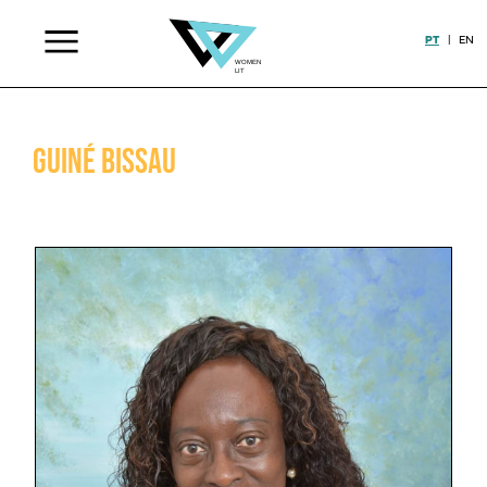
PT
|
EN
Guiné Bissau