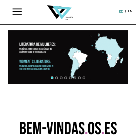
PT
|
EN
BEM-VINDAS
OS
ES
.
.