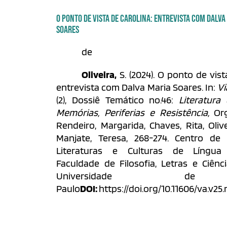
O PONTO DE VISTA DE CAROLINA: ENTREVISTA COM DALVA
SOARES
de
Oliveira,
S. (2024). O ponto de vist
entrevista com Dalva Maria Soares. In:
Vi
(2), Dossiê Temático no.46:
Literatura
Memórias, Periferias e Resistência,
Or
Rendeiro, Margarida, Chaves, Rita, Oliv
Manjate, Teresa, 268-274.
Centro de 
Literaturas e Culturas de Língua 
Faculdade de Filosofia, Letras e Ciên
Universidade d
Paulo
DOI:
https://doi.org/10.11606/va.v25.