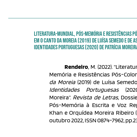
LITERATURA-MUNDIAL, PÓS-MEMÓRIA E RESISTÊNCIAS P
EM O CANTO DA MOREIA (2019) DE LUÍSA SEMEDO E DE A
IDENTIDADES PORTUGUESAS (2020) DE PATRÍCIA MOREIR
Rendeiro
, M. (2022). "Litera
Memória e Resistências Pós-Colo
da Moreia
(2019) de Luísa Semed
Identidades Portuguesas
(2020
Moreira".
Revista de Letras
, Dossi
Pós-Memória à Escrita e Voz Rep
Khan e Orquídea Moreira Ribeiro (Org
outubro 2022, ISSN 0874-7962, pp.2