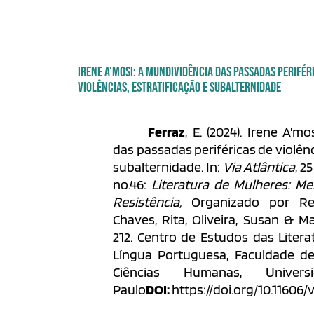
IRENE A'MOSI: A MUNDIVIDÊNCIA DAS PASSADAS PERIFÉR
VIOLÊNCIAS, ESTRATIFICAÇÃO E SUBALTERNIDADE
Ferraz
, E. (2024). Irene A'm
das passadas periféricas de violênc
subalternidade. In:
Via Atlântica
, 2
no.46:
Literatura de Mulheres: Mem
Resistência,
Organizado por Ren
Chaves, Rita, Oliveira, Susan & Ma
212.
Centro de Estudos das Litera
Língua Portuguesa, Faculdade de 
Ciências Humanas, Unive
Paulo
DOI:
https://doi.org/10.11606/