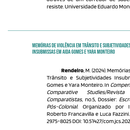
resiste. Universidade Eduardo Mon
MEMÓRIAS DE VIOLÊNCIA EM TRÂNSITO E SUBJETIVIDADE
INSUBMISSAS EM AIDA GOMES E YARA MONTEIRO
Rendeiro
, M. (2024). Memória
Trânsito e Subjetividades Insu
Gomes e Yara Monteiro. In
Compend
Comparative Studies/Revis
Comparatistas
, no.5, Dossier:
Escr
Pós-Colonial
. Organizado por I
Roberto Francavilla e Luca Fazzini.,
2975-8025 DOI: 10.51427/com.jcs.20