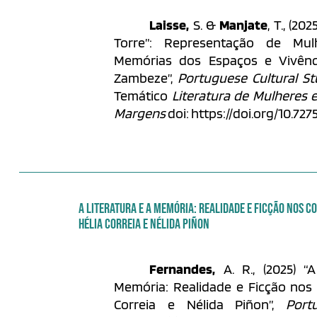
Laisse,
S. &
Manjate
, T., (20
Torre”: Representação de Mulh
Memórias dos Espaços e Vivênc
Zambeze”,
Portuguese Cultural St
Temático
Literatura de Mulheres e
Margens
doi: https://doi.org/10.727
A LITERATURA E A MEMÓRIA: REALIDADE E FICÇÃO NOS C
HÉLIA CORREIA E NÉLIDA PIÑON
Fernandes,
A. R., (2025) “
Memória: Realidade e Ficção nos
Correia e Nélida Piñon”,
Port