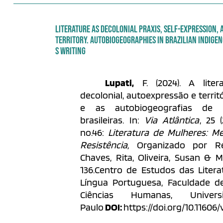
LITERATURE AS DECOLONIAL PRAXIS, SELF-EXPRESSION, 
TERRITORY. AUTOBIOGEOGRAPHIES IN BRAZILIAN INDIG
S WRITING
Lupati,
F. (2024). A liter
decolonial, autoexpressão e territ
e as autobiogeografias de a
brasileiras. In:
Via Atlântica
, 25 
no.46:
Literatura de Mulheres: Me
Resistência,
Organizado por Re
Chaves, Rita, Oliveira, Susan & M
136.Centro de Estudos das Litera
Língua Portuguesa, Faculdade de 
Ciências Humanas, Unive
Paulo
DOI:
https://doi.org/10.11606/