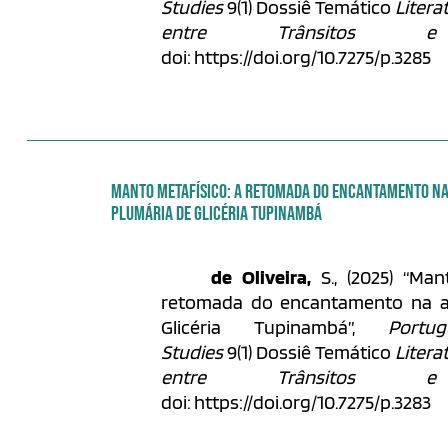
Studies
9(1) Dossiê Temático
Litera
entre Trânsitos e
doi: https://doi.org/10.7275/p.3285
MANTO METAFÍSICO: A RETOMADA DO ENCANTAMENTO NA
PLUMÁRIA DE GLICÉRIA TUPINAMBÁ
de Oliveira,
S., (2025) “Man
retomada do encantamento na a
Glicéria Tupinambá”,
Portu
Studies
9(1) Dossiê Temático
Litera
entre Trânsitos e
doi: https://doi.org/10.7275/p.3283