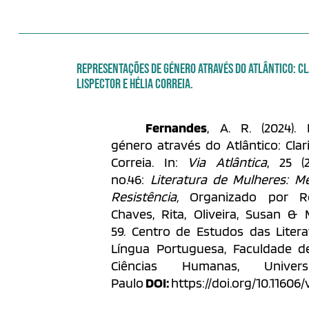
REPRESENTAÇÕES DE GÉNERO ATRAVÉS DO ATLÂNTICO: CL
LISPECTOR E HÉLIA CORREIA.
Fernandes
, A. R. (2024).
género através do Atlântico: Clar
Correia. In:
Via Atlântica
, 25 (
no.46:
Literatura de Mulheres: Me
Resistência,
Organizado por Re
Chaves, Rita, Oliveira, Susan & 
59.
Centro de Estudos das Litera
Língua Portuguesa, Faculdade de 
Ciências Humanas, Unive
Paulo
DOI:
https://doi.org/10.11606