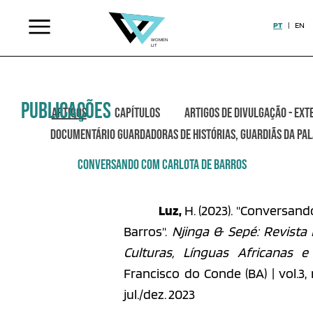
PT
|
EN
Publicações
ARTIGOS
CAPÍTULOS
ARTIGOS DE DIVULGAÇÃO - EX
DOCUMENTÁRIO GUARDADORAS DE HISTÓRIAS, GUARDIÃS DA PA
CONVERSANDO COM CARLOTA DE BARROS
Luz,
H. (2023). "Conversand
Barros".
Njinga & Sepé: Revista 
Culturas, Línguas Africanas e 
Francisco do Conde (BA) | vol.3, n
jul./dez. 2023