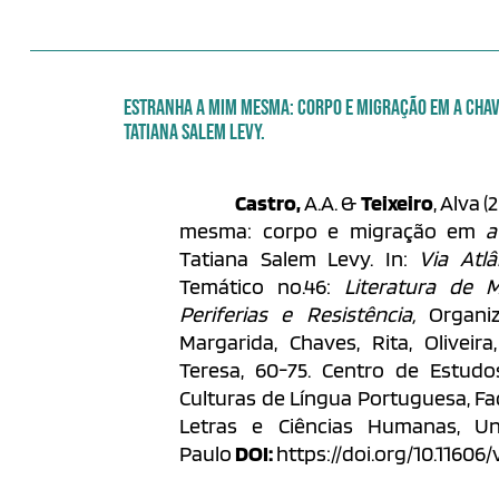
ESTRANHA A MIM MESMA: CORPO E MIGRAÇÃO EM A CHAV
TATIANA SALEM LEVY.
Castro,
A.A. &
Teixeiro
, Alva 
mesma: corpo e migração em
a
Tatiana Salem Levy. In:
Via Atlâ
Temático no.46:
Literatura de M
Periferias e Resistência,
Organi
Margarida, Chaves, Rita, Oliveir
Teresa, 60-75.
Centro de Estudos
Culturas de Língua Portuguesa, Fac
Letras e Ciências Humanas, Un
Paulo
DOI:
https://doi.org/10.11606/