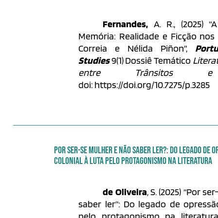
Fernandes,
A. R., (2025) “
Memória: Realidade e Ficção nos
Correia e Nélida Piñon”,
Port
Studies
9(1) Dossiê Temático
Litera
entre Trânsitos e
doi: https://doi.org/10.7275/p.3285
POR SER-SE MULHER E NÃO SABER LER?: DO LEGADO DE 
COLONIAL À LUTA PELO PROTAGONISMO NA LITERATURA
de Oliveira
, S. (2025) “Por s
saber ler”: Do legado de opressão
pelo protagonismo na literatur