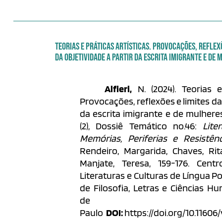
TEORIAS E PRÁTICAS ARTÍSTICAS. PROVOCAÇÕES, REFLEXÕ
DA OBJETIVIDADE A PARTIR DA ESCRITA IMIGRANTE E DE
Alfieri,
N. (2024). Teorias e 
Provocações, reflexões e limites da
da escrita imigrante e de mulheres
(2), Dossiê Temático no.46:
Lite
Memórias, Periferias e Resistên
Rendeiro, Margarida, Chaves, Rit
Manjate, Teresa, 159-176.
Cent
Literaturas e Culturas de Língua 
de Filosofia, Letras e Ciências H
de 
Paulo
DOI:
https://doi.org/10.11606