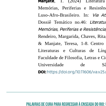
Manjate
, T. (2024)
Literatu
Memórias, Periferias e Resistê
Via At
Luso-Afro-Brasileiro. In:
Literat
Dossiê Temático no.46:
Memórias, Periferias e Resistência
Rendeiro, Margarida, Chaves, Rita,
& Manjate, Teresa, 1-8.
Centro
Literaturas e Culturas de Lín
Faculdade de Filosofia, Letras e C
Universidade de S
DOI:
https://doi.org/10.11606/va.v25
PALAVRAS DE CURA PARA REGRESSAR À ENSEADA DO RIO: